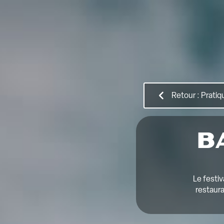
Retour : Pratiq
B
Le festiv
restaura