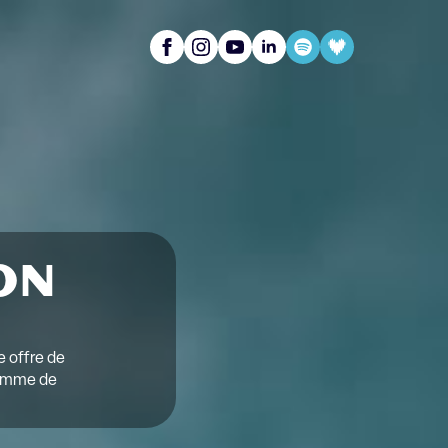
ON
e offre de
 gamme de