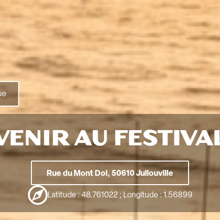
ue
VENIR AU FESTIVA
Rue du Mont Dol, 50610 Jullouville
Latitude : 48.761022 ; Longitude : 1.56899