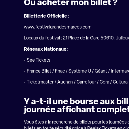
Où acheter mon billet ?
Billetterie Officielle :
www.festivalgrandesmarees.com
Locaux du festival : 21 Place de la Gare 50610, Jullo
Réseaux Nationaux :
• See Tickets
• France Billet / Fnac / Système U / Géant / Interma
• Ticketmaster / Auchan / Carrefour / Cora / Cultura 
Y a-t-il une bourse aux bi
journée affichant comple
Vous êtes à la recherche de billets pour les journées
billets en toute sécurité grâce à Reelax Tickets en
cli