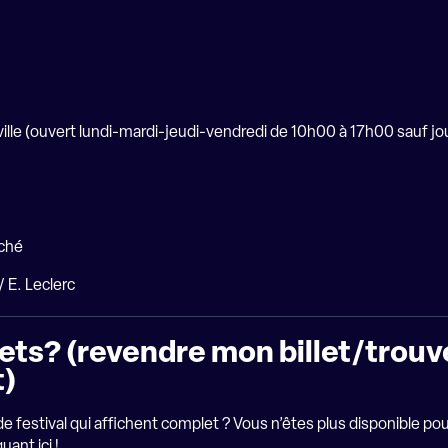
uville (ouvert lundi-mardi-jeudi-vendredi de 10h00 à 17h00 sauf jou
rché
/ E. Leclerc
llets? (revendre mon billet/trou
t)
 de festival qui affichent complet ? Vous n’êtes plus disponible p
quant ici
!