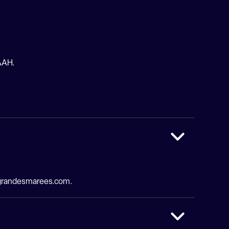
 AAH.
grandesmarees.com
.