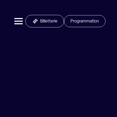
Billetterie
Programmation
uis son succès fulgurant avec
e et son style mêlant pop,
cœur de nombreux fans à
 tournées mémorables, ZAZ
opus paru en 2025 sera l’âme
e scène, l’énergie et la voix