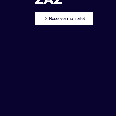
Réserver mon billet
WORLD / POP
ZAZ s’est imposée sur la scène musicale dep
le titre “Je veux” en 2010. Avec sa voix uniqu
chanson française et jazz, elle a conquis le 
travers le monde.
Après 5 albums couronnés de succès et des
fait son grand retour sur scène ! Son nouvel 
de ce nouveau tour où l’on retrouvera la bête d